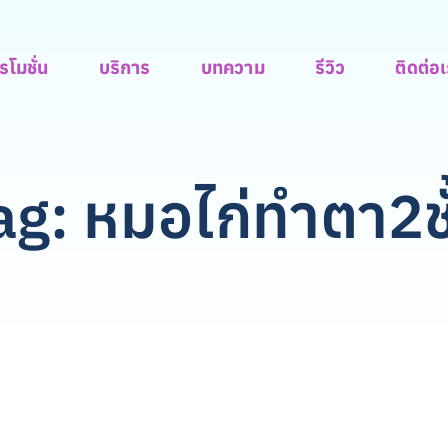
รโมชั่น
บริการ
บทความ
รีวิว
ติดต่อ
ag: หมอไก่ทำตา2ชั