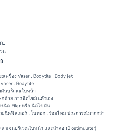
ัน
่วน
ปี
เครื่อง Vaser , Bodytite , Body jet
 vaser , Bodytite
ขมันบริเวณใบหน้า
กด้วย การฉีดไขมันตัวเอง
รฉีด Filer หรือ ฉีดไขมัน
ยฉีดฟิลเลอร์ , โบทอก , ร้อยไหม ประการณ์มากกว่า
ลลาเจนบริเวณใบหน้า และลำคอ (Biostimulater)